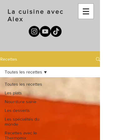
La cuisine avec
Alex
Recettes
Toutes les recettes
Toutes les recettes
Les plats
Nourriture saine
Les desserts
Les spécialités du
monde
Recettes avec le
Thermomix