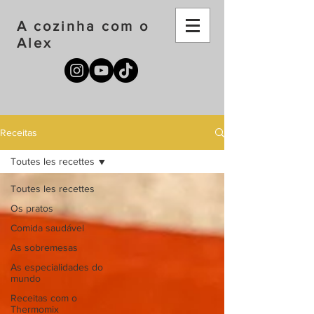
A cozinha com o
Alex
Receitas
Toutes les recettes
Toutes les recettes
Os pratos
Comida saudável
As sobremesas
As especialidades do
mundo
Receitas com o
Thermomix