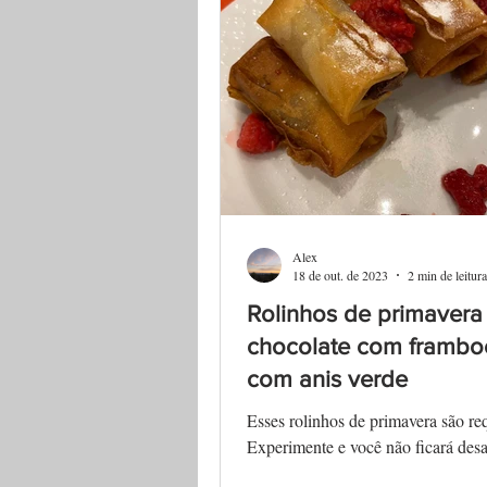
Alex
18 de out. de 2023
2 min de leitura
Rolinhos de primavera
chocolate com frambo
com anis verde
Esses rolinhos de primavera são re
Experimente e você não ficará des