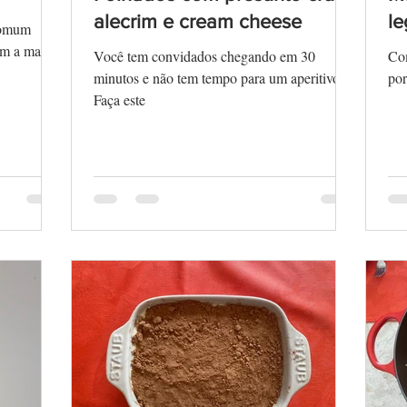
alecrim e cream cheese
l
comum
om a massa
Você tem convidados chegando em 30
Com
minutos e não tem tempo para um aperitivo?
por
Faça este