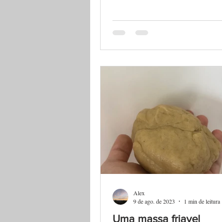
Alex
9 de ago. de 2023
1 min de leitura
Uma massa friavel