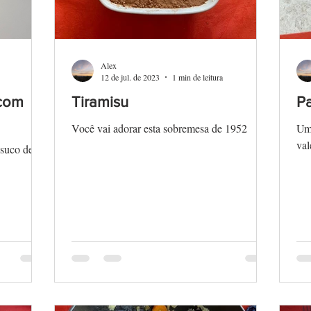
Alex
12 de jul. de 2023
1 min de leitura
(com
Tiramisu
Pa
Você vai adorar esta sobremesa de 1952
Um 
val
 suco de