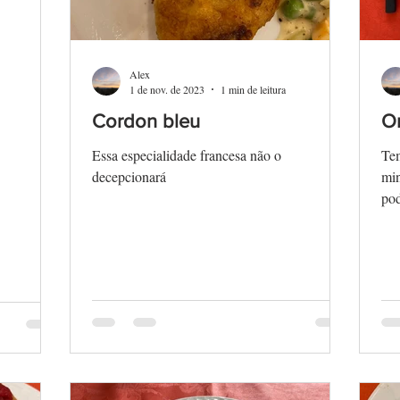
Alex
1 de nov. de 2023
1 min de leitura
Cordon bleu
On
Essa especialidade francesa não o
Te
decepcionará
min
pod