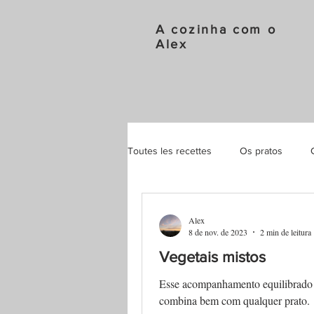
A cozinha com o
Alex
Toutes les recettes
Os pratos
Receitas com o Thermomix
Alex
8 de nov. de 2023
2 min de leitura
Vegetais mistos
Esse acompanhamento equilibrado 
combina bem com qualquer prato.