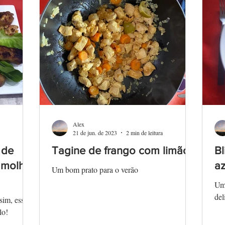
Alex
21 de jun. de 2023
2 min de leitura
 de
Tagine de frango com limão
Bl
 molho
az
Um bom prato para o verão
Um 
del
sim, esses
lo!