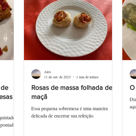
Alex
11 de out. de 2023
1 min de leitura
 de
Rosas de massa folhada de
O
esas
maçã
Diz
aqu
Essa pequena sobremesa é uma maneira
delicada de encerrar sua refeição.
quintados!
apontado.