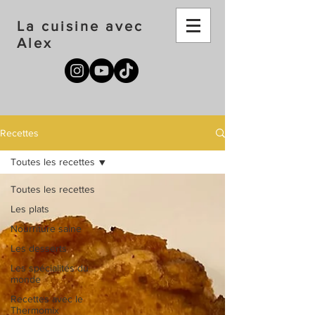
La cuisine avec
Alex
Recettes
Toutes les recettes
Toutes les recettes
Les plats
Nourriture saine
Les desserts
Les spécialités du
monde
Recettes avec le
Thermomix