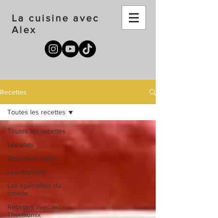
La cuisine avec
Alex
Recettes
Toutes les recettes
Toutes les recettes
Les plats
Nourriture saine
Les desserts
Les spécialités du
monde
Recettes avec le
Thermomix