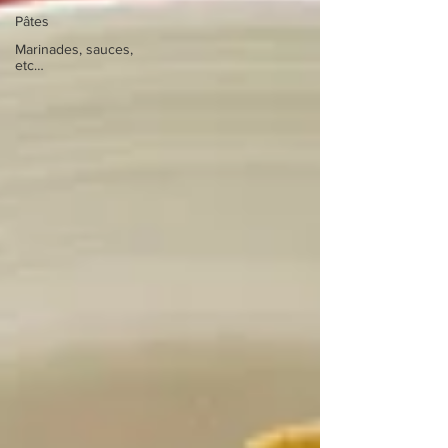
Pâtes
Marinades, sauces,
etc…